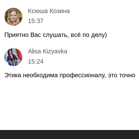
Игры
Другое
ТОО «Ньюскилз»
050057, Республика Казахстан, г.
Алматы, ул. Тимирязева, д. 38/1,
2 этаж, 7 офис
Справка о государственной регистрации
№210140019844 от 18.01.2021
Бесплатные мини-курсы, гайды
и скидки на обучение с наставником!
Всё это тут — подписывайся!