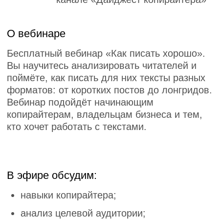
навыки копирайтера;
анализ целевой аудитории;
выбор формата и площадки;
работу с текстом с помощью нейросетей.
Рекомендованные
Карьера в SMM:
перспективы, зарплаты
и первый кейс
02:10:26
для портфолио
11 мая 2023
1067
Чем занимается
менеджер маркетплейсов
02:03:09
11 мая 2023
1076