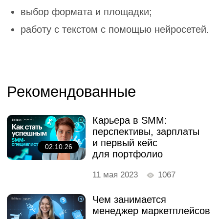
Знакомимся
с профессиями
в интернет-маркетинге
01:53:35
22 мая 2023
552
Планирование и
реализация мероприятия.
Интенсивная практика
02:31:55
10 марта 2023
564
Настраиваем рекламную
кампанию
02:08:00
28 февраля 2023
965
Создаём контент для
карточек товаров
01:52:10
12 мая 2023
542
Старт карьеры:
комьюнити и личный
бренд с нуля
01:59:18