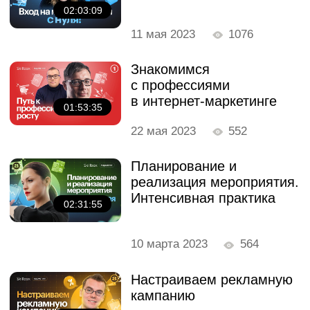
22 апреля 2023
812
Комментарии
Антон Человерт
17:01
Только подключился. Обязательно
посмотрю в записи. Уверен- много
Республика Казахстан
полезного и интересного.
г. Алматы, Бостандык
Тимирязева, 28
Alisa Kizyavka
16:40
Все были погружены в слушание)
Anastasia Tarasova
15:41
Елизавета, подскажите, актуален ли ещё
Бесплатные мини-курсы, гайды и скидки на обучение
сторителлинг?