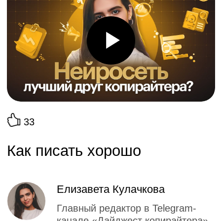
33
Как писать хорошо
Елизавета Кулачкова
Главный редактор в Telegram-
канале «Дайджест копирайтера»
О вебинаре
Бесплатный вебинар «Как писать хорошо».
Вы научитесь анализировать читателей и
поймёте, как писать для них тексты разных
форматов: от коротких постов до лонгридов.
Вебинар подойдёт начинающим
копирайтерам, владельцам бизнеса и тем,
кто хочет работать с текстами.
В эфире обсудим: