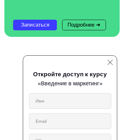
Бесплатные курсы
для саморазвития
Для тех, кто жаждет знаний и
стремится к саморазвитию. Вы
Откройте доступ к курсу
научитесь справляться с тревогой,
лучше узнаете себя как
«Введение в маркетинг»
профессионала, подготовитесь к
будущей работе и даже наведете
уют дома и на участке.
Курс
1
месяц
Курс
1
месяц
Кем стать? Курс
Справляемся с трев