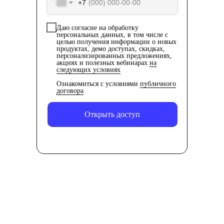
по профориентации
и беспокойством
+7
Записаться
Подробнее ➜
Записаться
П
Даю согласие на обработку
персональных данных, в том числе с
целью получения информации о новых
продуктах, демо доступах, скидках,
персонализированных предложениях,
акциях и полезных вебинарах
на
следующих условиях
Ознакомиться с условиями
публичного
договора
Открыть доступ