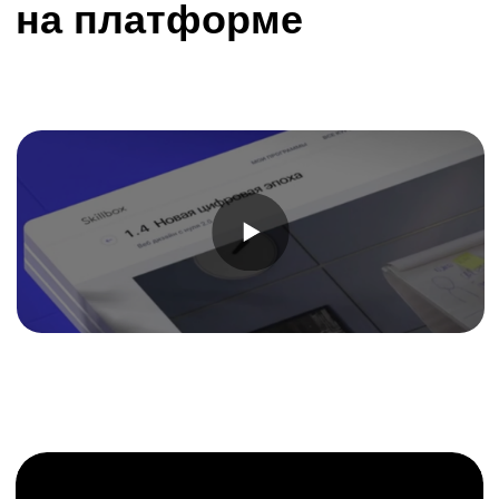
Бесплатные курсы
по программированию
Освойте инструменты
программирования, даже если
у вас нет опыта.
На курсах вы на реальных кейсах
научитесь писать кодом сайты,
приложения и нейросети, освоите
вёрстку и тестирование ПО.
Технологии и инструменты,
которые вы освоите
Python Core
Java/JavaScript, SQL