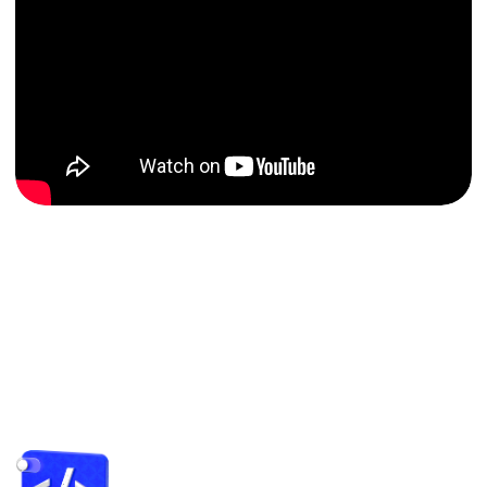
Внешние API мессенджеров
Система контроля версий Git
Async/await
Парсинг сайтов
Тестирование ПО
Базы данных
Фреймворк Django
Веб-вёрстка
Курс
1
месяц
Введение
в программирова­ние
Записаться
Подробнее ➜