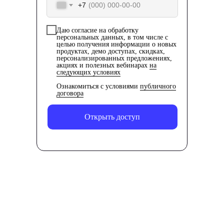
+7
по управлению
Даю согласие на обработку
персональных данных, в том числе с
Научитесь брифовать заказчика и
целью получения информации о новых
презентовать результаты своей
продуктах, демо доступах, скидках,
персонализированных предложениях,
работы. Узучите анализ данных с
акциях и полезных вебинарах
на
следующих условиях
помощью современных сервисов.
Научитесь управлять бюджетом,
Ознакомиться с условиями
публичного
договора
сроками и командами.
Познакомитесь с языками
программирования и базами
Открыть доступ
данных.
Технологии и инструменты,
которые вы освоите
Python
Базы данных
Анализ данных
Excel + Google Таблицы
Управление командой
Power BI