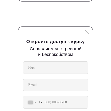
Откройте доступ к курсу
Справляемся с тревогой
и беспокойством
Не смогли
определиться?
Заполните форму
и получите консультацию
+7