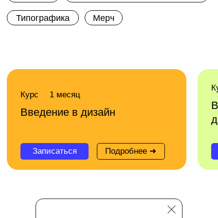
эффективно продвигать свой или
клиентский бизнес онлайн.
Технологии и инструменты,
которые вы освоите
Разработка стратегий
Подбор маркетинговых каналов
Социальные сети
Сквозная аналитика
Лендинги и квизы на Tilda
Таргетированная реклама
Яндекс.Метрика и Google Analytics
Продвижение и реклама
Контекстная реклама
Анализ и сегментация ЦА