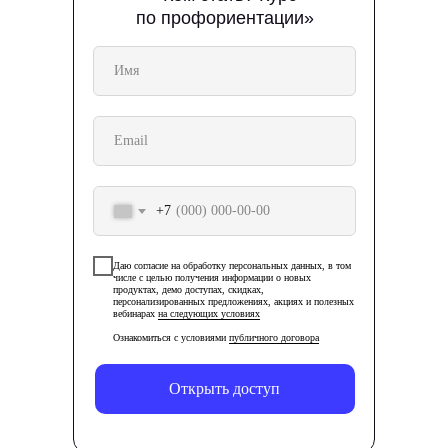
по профориентации»
Отзывы
Вероника Желеская
Артём Дашкевич
+7
Курс
«SMM-специалист с нуля»
Курс
«Профессия Г
дизайнер»
Даю согласие на обработку персональных данных, в том
числе с целью получения информации о новых
На платформе очень удобно
продуктах, демо доступах, скидках,
Мне нравится конта
персонализированных предложениях, акциях и полезных
заниматься, у сайта красивый
вебинарах
на следующих условиях
спикерами и курато
интерфейс, с которым приятно
Ознакомиться с условиями
публичного договора
можешь рассчитыва
работать. Материал изложен
помощь и поддержк
просто и понятно, куратор отвечает
Открыть доступ
в любое время суто
быстро, а возникшие вопросы
можно уточнить прямо в Telegram-
чате.