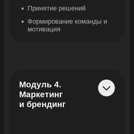
Стоимость
Старт курса:
16 сентября
курса
Осталось:
9 мест
95 997
тенге/мес
-50%
47 998
тенге/мес
В рассрочку на 9 месяцев
Престижное образование
Курс разработан в 2024
году
Образование по мировым
стандартам не выходя из
дома