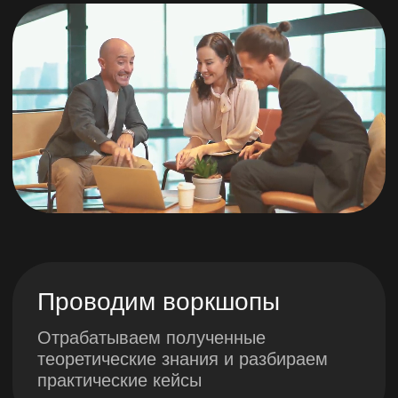
SWOT-АНАЛИЗ
Конкурентное
преимущество
Бизнес-модель
Модуль 3.
Лидерство и
управление
Теории управления
Принятие решений
Формирование команды и