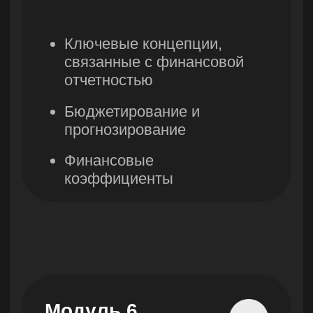
улица Тимирязева, 28B, офис 803
Бесплатные мини-курсы,
гайды и скидки на обучение
Узнать подробнее
с наставником!
Всё это тут — подписывайся!
БИН: 210140019844
+7 705 956 51 10
Контактный центр
hello@skillbox.
kz
Публичный договор
Политика конфиденциальности