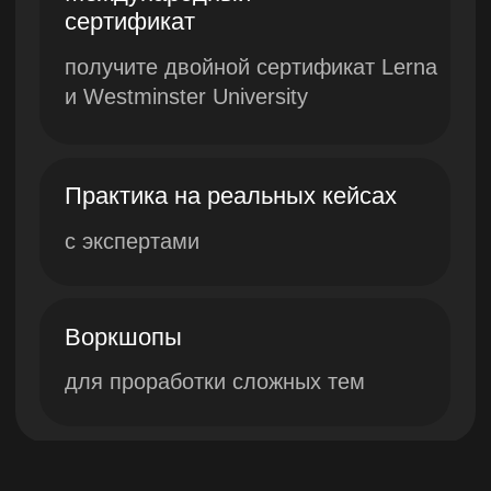
Эксклюзивная
программа
Westminster University
совместно с Lerna
проект Skillbox:
Лучшие эксперты и ведущие
специалисты-практики с
международным опытом из
Westminster University
Закрытое коммьюнити
предпринимателей, в котором
студент сможет найти
единомышленников, сотрудников
или партнеров