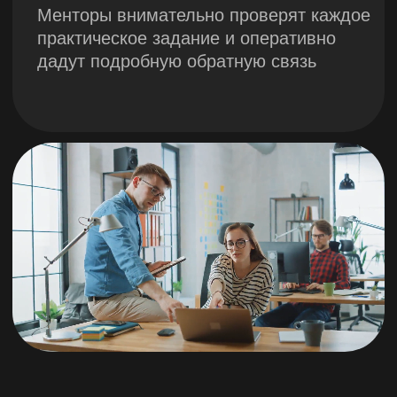
Модуль 5.
Финансы и
бухгалтерский
учет
Ключевые концепции,
связанные с финансовой
отчетностью
Бюджетирование и
прогнозирование
Финансовые
коэффициенты
Модуль 6.