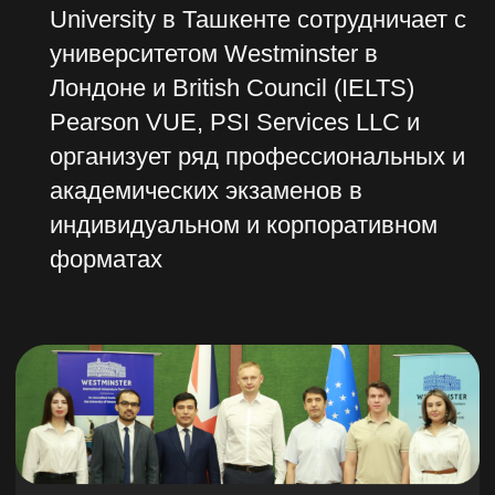
Почему стоит выбрать
данную программу:
Программа курса
содержит самую
актуальную информацию
на 2024 год
Идет предзапись на
первый поток, поэтому
цена снижена
Вы получите престижный
и востребованный
сертификат от
университета с мировым
именем