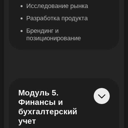
Узнать условия
предзаписи на
первый поток и
Республика Казахстан
г. Алматы, Бостандык
получить
Тимирязева, 28
консультацию
+7
Бесплатные мини-курсы, гайды и скидки на обучение
с наставником! Всё это тут — подписывайся!
Бесплатные мини-курсы, гайды и
скидки на обучение с наставником!
Отправляя заявку, вы даёте согласие на
Всё это тут — подписывайся!
обработку своих персональных данных
в соответствии с
политикой
Республика Казахстан, А15TOG9 (050040) г.
конфиденциальности
Алматы, Бостандыкский район,