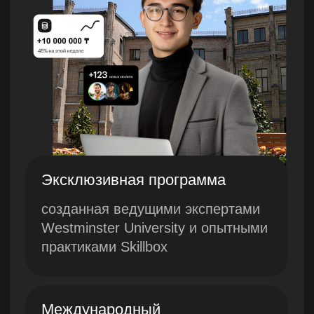
Эксклюзивная программа
созданная ведущими экспертами
Westminster University и опытными
практиками Skillbox
Международный
сертификат
получите двойной сертификат Lerna
и Westminster University
Практика на реальных кейсах
с экспертами
Воркшопы
для проработки сложных тем