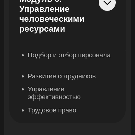
Правила акции «Вернем деньги,
если не трудоустроишься»
Все направления
Программирование
Управление
Мультимедиа
Общее образование
Психология
Дизайн
Маркетинг
Игры
Другое
ТОО «Ньюскилз»