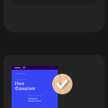
Я даю согласие на
обработку
персональных данных
.
Эксклюзивный партнер
Skillbox в Казахстане
© Ньюскилз, 2026