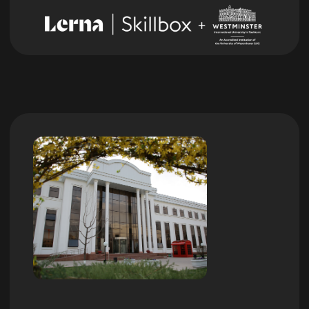
Программа курса составлена
по международным
стандартам
Получите полезные
связи в комьюнити,
которые помогут в
профессиональном
росте
Узнать подробнее
Учим на собственной
образовательной