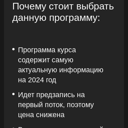
платформе
Доступ к видеоматериалам
навсегда
Вы сами выбираете график и можете
смотреть видеолекции в любое время
— доступ к видеоматериалам и всем
обновлениям у вас остаётся навсегда.