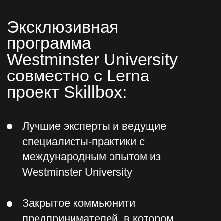
Образование по европейским
стандартам в сочетании с
передовыми технологиями не
выходя из дома
Westminster University удостоен
наград: «Scopus Award — 2023» и
«Бренд года 2023»
Международный Westminster
University в Ташкенте сотрудничает с
университетом Westminster в
Лондоне и British Council (IELTS)
Pearson VUE, PSI Services LLC и
организует ряд профессиональных и
академических экзаменов в
индивидуальном и корпоративном
форматах