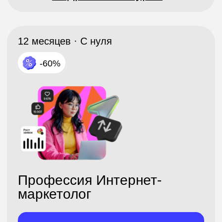
Revit для начинающих
Записаться
Подробнее о курсе
Поможем в выборе!
Мы всегда рядом. Если у вас есть
вопросы о формате или вы не
знаете, что выбрать, оставьте
свой контакт: мы ответим на все
ваши вопросы
Бесплатно