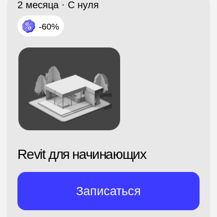
если не трудоустроишься»
Все направления
Программирование
Управление
Мультимедиа
Общее образование
Психология
Дизайн
Маркетинг
Игры
Другое
ТОО «Ньюскилз»
050057, Республика Казахстан, г.