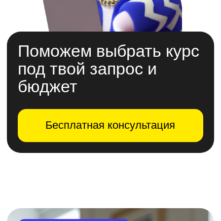
Не учим
«для галочки»,
а помогаем прийти
к результату
и получить оффер
С нуля
Онлайн и в у
темпе
Программы построены
от простого к сложному,
Не нужно бросать ра
чтобы даже новичок постепенно
или менять привычны
освоил профессию и начал
Учись из любой точк
применять навыки на практике
тогда, когда удобно т
уже во время обучения