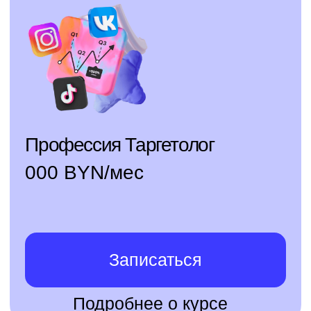
Бесплатная консультация
Забронируйте
Республика Казахстан
скидку
г. Алматы, Бостандык
Тимирязева, 28
+7
Бесплатные мини-курсы, гайды и скидки на обучение