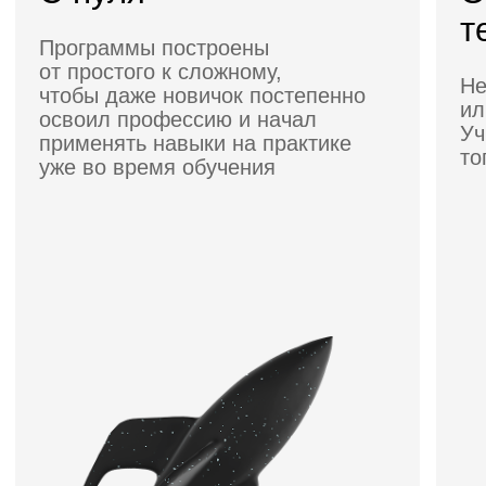
000 BYN/мес
Записаться
Подробнее о курсе
3 месяца · С нуля
-60%
Профессия Дизайнер
инфографики
на маркетплейсах