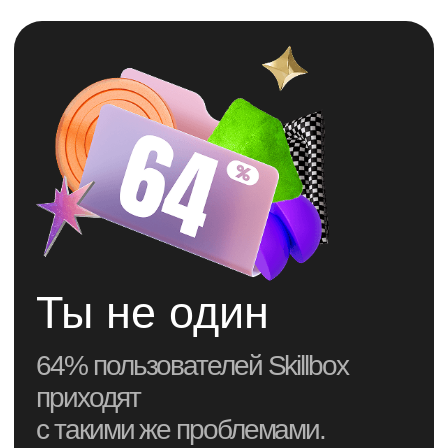
Бесплатная консультация
“А если не найду
работу после курса?”
“Вдруг обучение
мне не подойдет…”
“Не справлюсь с
практикой”
“Опять брошу
на середине”