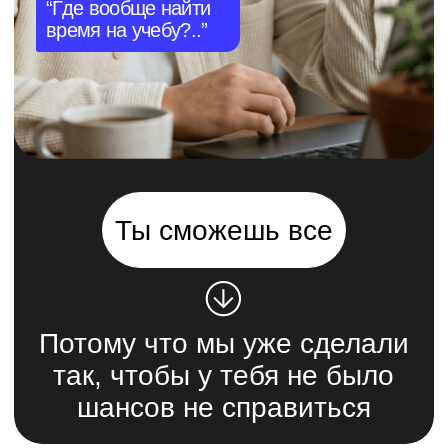
Профессия Интернет-
маркетолог
000 BYN/мес
Записаться
Подробнее о курсе
8 месяцев · С нуля
-60%