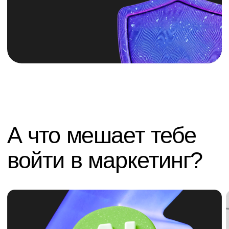
Боюсь, что нейросети заменят
Не найду работу пос
маркетологов, и направление скоро станет
ни с чем
неактуальным
Маркетинг — одна и
начинать с небольш
Нейросети не заменяют маркетологов,
стажировок или фр
а становятся их инструментом — и именно
наращивать опыт. 
поэтому мы добавили их в программы
ты не оказываешься
курсов. Маркетинг — это анализ аудитории,
появляются новые 
разработка стратегии, понимание
можно применять н
потребностей клиентов, тестирование
и монетизировать 
гипотез, работа с продуктом и принятие
А мы поможем выйт
бизнес-решений. Нейросеть помогает
работу или проекты
быстрее выполнить часть задач,
Во время обучения
но она не способна самостоятельно
портфолио, порабо
определить цели бизнеса, выстроить
от заказчиков и п
маркетинговую стратегию и нести
карьерного центра:
ответственность за результат. Сейчас
собеседований.
работодатели все чаще ищут
специалистов, которые умеют
использовать нейросети в своей работе.
То есть востребованными становятся
не те маркетологи, которые игнорируют
новые технологии, а те, кто умеет