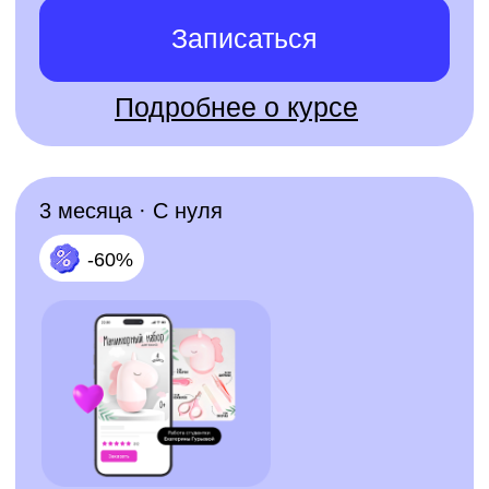
Поможем выбрать
профессию
на бесплатной
консультации
Заполни короткую форму и получи
бесплатную профориентацию
от эксперта Skillbox
✅ подберем подходящее
направление под твои цели,
интересы и текущий опыт
✅ расскажем, как проходит
обучение и сколько времени
понадобится для старта
✅ подберем комфортный
формат и рассчитаем
ежемесячный платеж под твой
бюджет
🎁 А после регистрации на курс