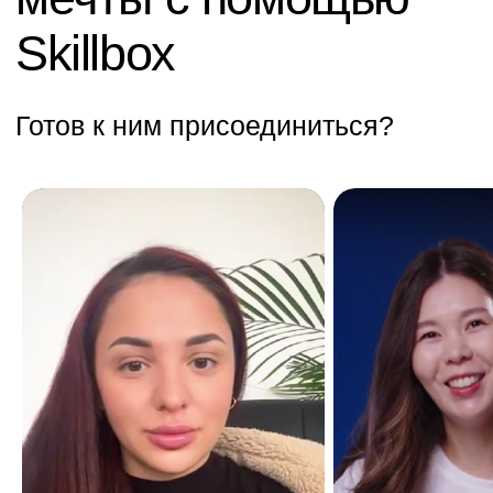
Игры
Другое
ТОО «Ньюскилз»
050057, Республика Казахстан, г.
Алматы, ул. Тимирязева, д. 38/1,
2 этаж, 7 офис
Справка о государственной регистрации
№210140019844 от 18.01.2021
Бесплатные мини-курсы, гайды
и скидки на обучение с наставником!
Всё это тут — подписывайся!