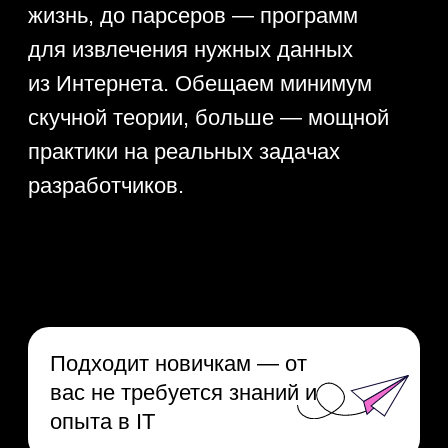
Подходит новичкам — от
вас не требуется знаний и
опыта в IT
4 крутых проекта для
портфолио
Записаться на буткемп
Практические задания для
проверки знаний
Живое общение
со спикером
5 полезных материалов
в подарок