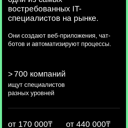
Python — идеальный язык
для новичков. Его просто освоить
с нуля, а широкие возможности кода
позволят писать программы в разных
сферах. Так вы сможете брать
больше проектов и быстрее найти
работу в IT
Закрепим теорию на практике
и создадим бота
для Telegram, который умеет
переводить голос в текст.
Telegram-боты помогают бизнесу
автоматизировать рутину, поэтому