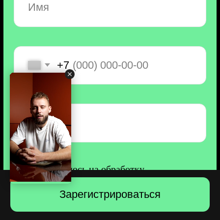
Анастасия Борнева
Более 9 лет в программировании.
С 2018 года — эксперт
по автоматизации процессов
с помощью искусственного
интеллекта в Сбере.