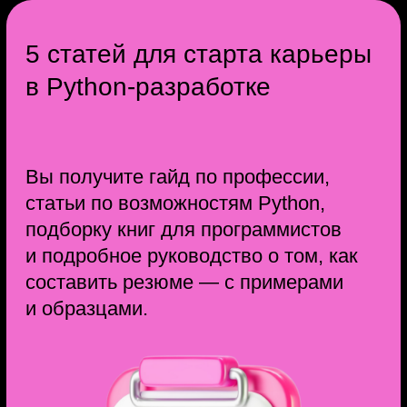
12 053
Я нашёл работу мечты и вы тоже сможете!:)
Заберите
эксклюзивный
бонус!
Зарегистрируйтесь на буткемп прямо
сейчас и получите гайд по профессии,
из которого вы узнаете, где
используют Python, почему это
идеальный язык для новичка и что
думают о Python опытные