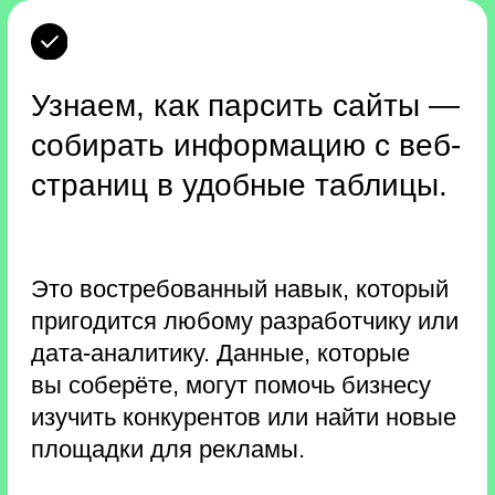
Роджера Сайпа и Робба
Збиерски
Всем участникам буткемпа —
электронная книга от издательства
МИФ.