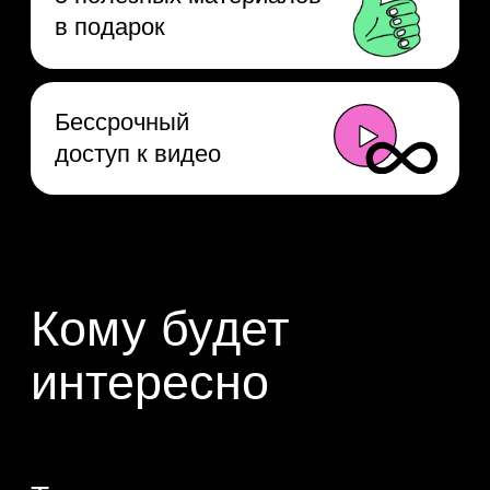
основы Python
Дополните базовые знания крутой
практикой и поймёте, в каком
направлении двигаться дальше.
Тем, кто хочет
карьерных перемен
Попробуете свои силы в IT
и решите для себя, хотите ли
вы развиваться в новой
профессии.