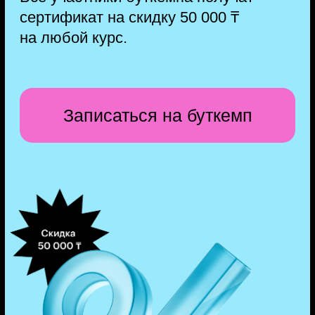
Закрепляете навыки
Выполните практические работы
и тесты после каждого видео.
Вы сможете проверить себя
самостоятельно или попросить
эксперта разобрать работу
на занятии.
4
Разбираете работы со
спикером
Спикер в прямом эфире поделится
профессиональными секретами,
разберёт работы участников и ответит
на вопросы. Уведомления о таких