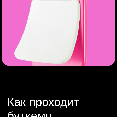
разработчики.
+7
Я соглашаюсь на
обработку
персональных данных
и
с правилами
пользования
Зарегистрироваться
Успеть записаться бесплатно