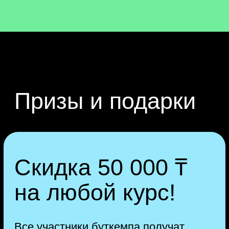
поэтому в роликах много подробных
примеров работы. Длительность
каждого видео — от 30 минут
до полутора часов.
2
Получаете полезные
материалы
Мы подготовили для вас крутые
подарки: чек-листы, гайды,
скринкасты и другие бонусы. Эти
материалы пригодятся в работе
и помогут больше узнать
о профессии.
3