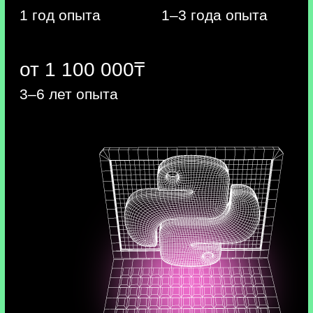
разработчики, которые умеют их
создавать, востребованы на рынке
труда
Сделаем нашего бота умнее
и "научим" его обрабатывать
фотографии.
Пользователи смогут быстро
работать с разными форматами
контента без помощи сторонних
приложений. А чем больше функций
у Telegram-бота, тем больше
клиентов он привлечёт бизнесу.