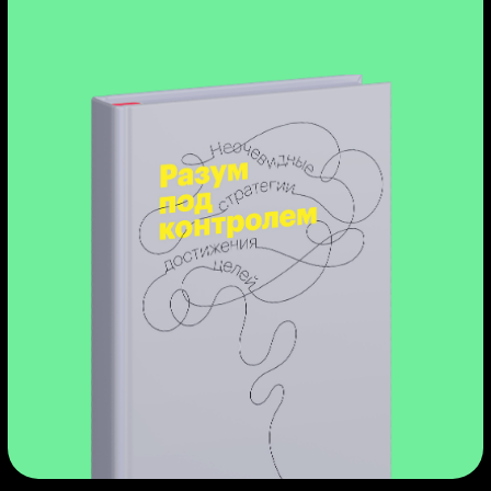
Результат: поймёте,
готовы ли вы стать Python-
разработчиком
Вы попробуете себя в роли Python-
разработчика, создадите
полноценные проекты и поймёте,
подходит ли вам эта профессия.