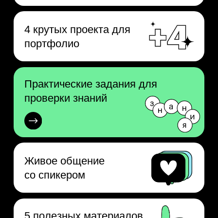
Бессрочный
доступ к видео
Кому будет
интересно
Тем, кто хочет попасть
в IT, но сомневается
На практике познакомитесь
с задачами разработчиков
и поймёте, «ваша» ли это
профессия.
Тем, кто уже знает