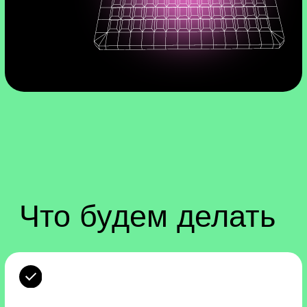
Узнаем, как парсить сайты —
собирать информацию с веб-
страниц в удобные таблицы.
Это востребованный навык, который
пригодится любому разработчику или
дата-аналитику. Данные, которые
вы соберёте, могут помочь бизнесу
изучить конкурентов или найти новые
площадки для рекламы.
Напишем веб-сайт