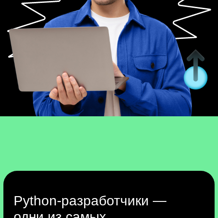
Что будем делать
Изучим основы Python:
разберём базовый
синтаксис языка.