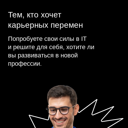
700 компаний
>
ищут специалистов
разных уровней
от 170 000₸
от 440 000₸
1 год опыта
1–3 года опыта
от 1 100 000₸
3–6 лет опыта