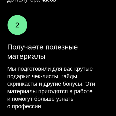
Сколько зарабатывают
Python-разработчики
Запускаем бота на Python
Разбираем базовые
конструкции языка
Как приложения в интернете
общаются друг с другом: что
такое API?
Регистрируем бота в Telegram
Учим бота переводить
голос в текст
Практика
Зарегистрировать свой
бот в Telegram