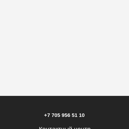
+7 705 956 51 10
Контактный центр
hello@skillbox.
kz
Публичный договор
Политика конфиденциальности
Правила акции «Вернем деньги,
если не трудоустроишься»
Все направления
Программирование
Управление
Мультимедиа