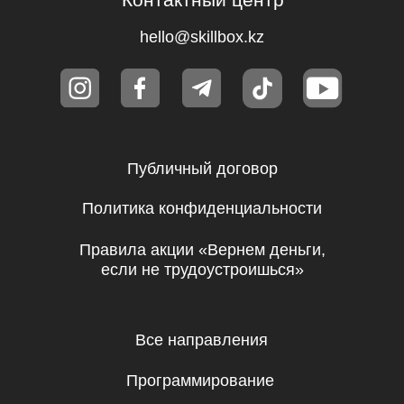
Общее образование
Психология
Дизайн
Маркетинг
Игры
Другое
ТОО «Ньюскилз»
050057, Республика Казахстан, г.
Алматы, ул. Тимирязева, д. 38/1,
2 этаж, 7 офис
Справка о государственной регистрации
№210140019844 от 18.01.2021