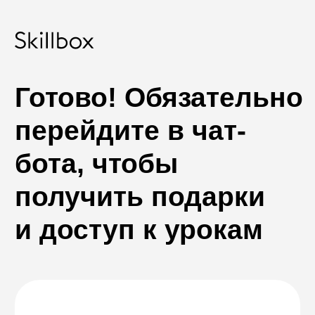
Готово! Обязательно
перейдите в чат-
бота, чтобы
получить подарки
и доступ к урокам
Чат-бот буткемпа
Республика Казахстан
г. Алматы, Бостандык
Все материалы буткемпа только
Тимирязева, 28
в Telegram. Нажмите, чтобы начать
обучение