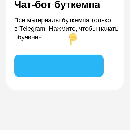
Бесплатные мини-курсы, гайды и скидки на обучение
с наставником! Всё это тут — подписывайся!
Бесплатные мини-курсы, гайды и
скидки на обучение с наставником!
Всё это тут — подписывайся!
Республика Казахстан, А15TOG9 (050040) г.
Алматы, Бостандыкский район,
улица Тимирязева, 28B, офис 803
Бесплатные мини-курсы,
гайды и скидки на обучение
с наставником!
Всё это тут — подписывайся!
БИН: 210140019844