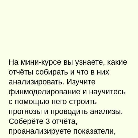
Живой эфир
На мини-курсе вы узнаете, какие
со спикером
отчёты собирать и что в них
анализировать. Изучите
финмоделирование и научитесь
с помощью него строить
прогнозы и проводить анализы.
Соберёте 3 отчёта,
проанализируете показатели,
сделаете выводы и обсудите
способы их представления.
3 практические
работы для
отработки навыков
Тестовый доступ
к понравившейся
профессии