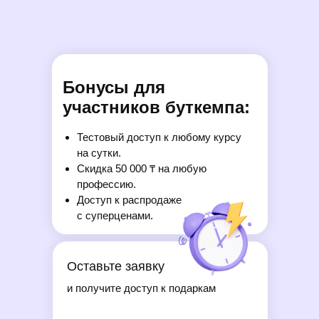
Бонусы для
участников буткемпа:
Республика Казахстан
г. Алматы, Бостандык
Тестовый доступ к любому курсу
Тимирязева, 28
на сутки.
Скидка 50 000 ₸ на любую
профессию.
Доступ к распродаже
с суперценами.
Оставьте заявку
Бесплатные мини-курсы, гайды и скидки на обучение
с наставником! Всё это тут — подписывайся!
и получите доступ к подаркам
Бесплатные мини-курсы, гайды и