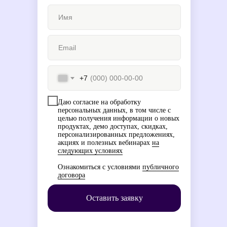
скидки на обучение с наставником!
Всё это тут — подписывайся!
Республика Казахстан, А15TOG9 (050040) г.
Алматы, Бостандыкский район,
улица Тимирязева, 28B, офис 803
Бесплатные мини-курсы,
гайды и скидки на обучение
с наставником!
Всё это тут — подписывайся!
+7
БИН: 210140019844
Даю согласие на обработку
персональных данных, в том числе с
целью получения информации о новых
продуктах, демо доступах, скидках,
персонализированных предложениях,
акциях и полезных вебинарах
на
+7 705 956 51 10
следующих условиях
Контактный центр
Ознакомиться с условиями
публичного
договора
hello@skillbox.
kz
Оставить заявку