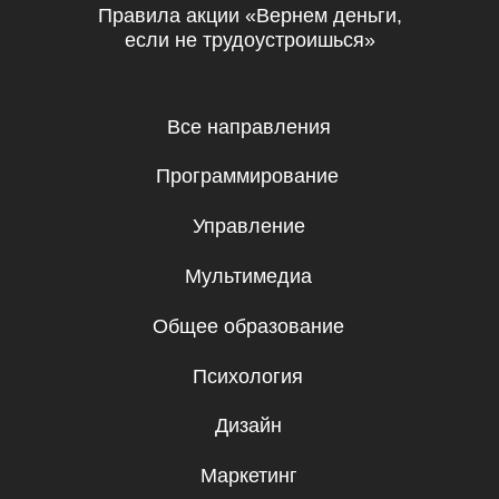
ТОО «Ньюскилз»
050057, Республика Казахстан, г.
Алматы, ул. Тимирязева, д. 38/1,
2 этаж, 7 офис
Справка о государственной регистрации
№210140019844 от 18.01.2021
Бесплатные мини-курсы, гайды
и скидки на обучение с наставником!
Всё это тут — подписывайся!