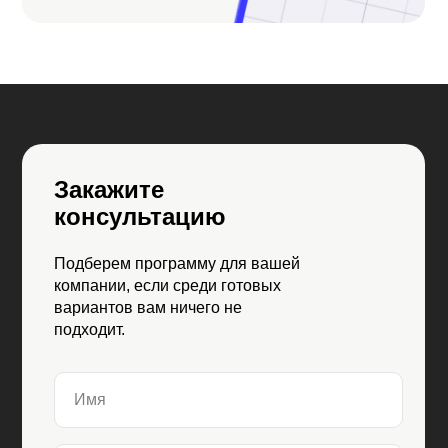
БИН: 210140019844
+7 705 956 51 10
Контактный центр
hello@skillbox.
kz
Закажите
консультацию
Подберем программу для вашей
компании, если среди готовых
Публичный договор
вариантов вам ничего не
Политика конфиденциальности
подходит.
Правила акции «Вернем деньги,
если не трудоустроишься»
Имя
Все направления