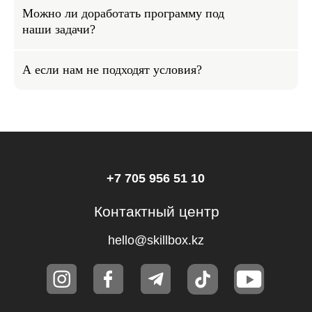
Эксклюзивный партнер
Можно ли доработать программу под
Skillbox в Казахстане
наши задачи?
А если нам не подходят условия?
© Ньюскилз, 2026