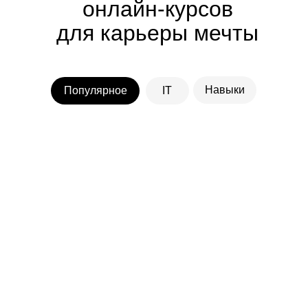
онлайн-курсов
для карьеры мечты
Навыки
Популярное
IT
Программирование
Дизайн
Графический
дизайнер
Python-разработчик
С нуля · Помощь с трудоустройством
С нуля · Помощь с трудоустройс