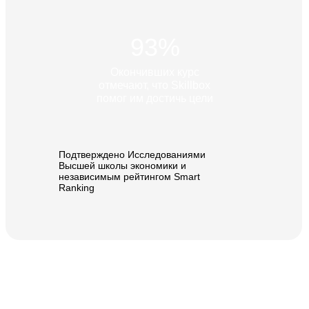
Skillbox в Казахстане
93%
Окончивших курс
отмечают, что Skillbox
помог им достичь цели
© Ньюскилз, 2026
Подтверждено Исследованиями
Высшей школы экономики и
независимым рейтингом Smart
Ranking