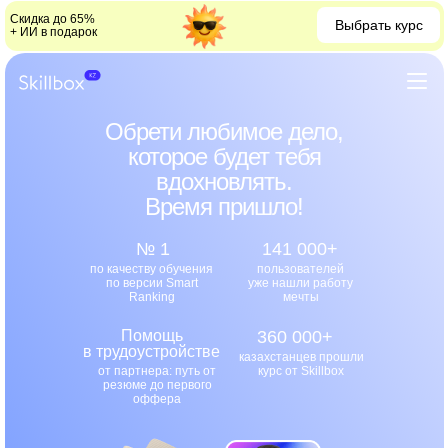
Скидка до 65%
Выбрать курс
+ ИИ в подарок
Обрети любимое дело,
которое будет тебя
вдохновлять.
Время пришло!
№ 1
141 000+
по качеству обучения
пользователей
по версии Smart
уже нашли работу
Ranking
мечты
Помощь
360 000+
в трудоустройстве
казахстанцев прошли
от партнера: путь от
курс от Skillbox
резюме до первого
оффера