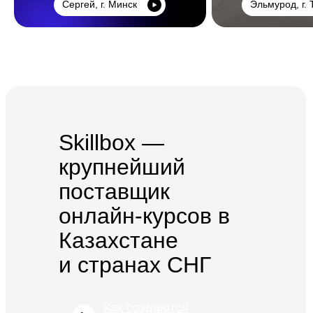
Сергей, г. Минск
Эльмурод, г.
Управление
Мультимедиа
Общее образование
Психология
Дизайн
Маркетинг
Skillbox —
Игры
крупнейший
Другое
поставщик
онлайн-курсов в
ТОО «Ньюскилз»
050057, Республика Казахстан, г.
Казахстане
Алматы, ул. Тимирязева, д. 38/1,
2 этаж, 7 офис
и странах СНГ
Справка о государственной регистрации
№210140019844 от 18.01.2021
Как создаются