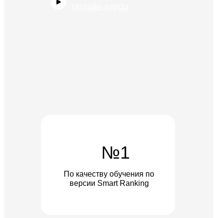
онлайн-курсы
Бесплатные мини-курсы, гайды
и скидки на обучение с наставником!
Всё это тут — подписывайся!
Подписаться
№1
Я даю согласие на
обработку
персональных данных
.
По качеству обучения по
версии Smart Ranking
Эксклюзивный партнер